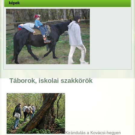
képek
Táborok, iskolai szakkörök
Kirándulás a Kovácsi-hegyen