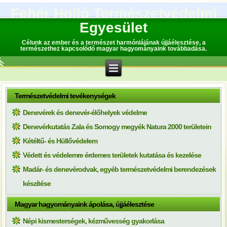
Fehér Holló Természetvédelmi
Egyesület
Célunk az ember és a természet harmóniájának újjáélesztése, a
természethez kapcsolódó magyar hagyományaink továbbadása.
Természetvédelmi tevékenységek
Denevérek és denevér-élőhelyek védelme
Denevérkutatás Zala és Somogy megyék Natura 2000 területein
Kétéltű- és Hüllővédelem
Védett és védelemre érdemes területek kutatása és kezelése
Madár- és denevérodvak, egyéb természetvédelmi berendezések
készítése
Magyar hagyományaink ápolása, újjáélesztése
Népi kismesterségek, kézművesség gyakorlása