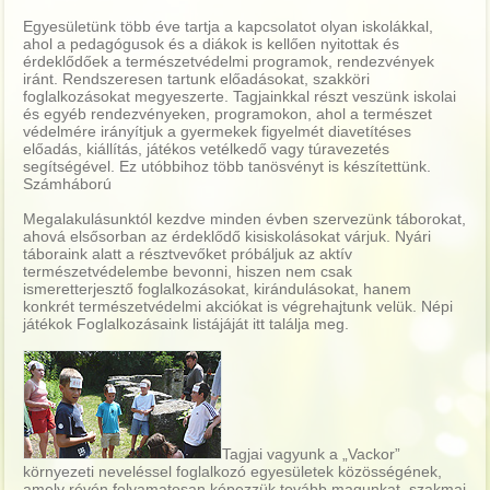
Egyesületünk több éve tartja a kapcsolatot olyan iskolákkal,
ahol a pedagógusok és a diákok is kellően nyitottak és
érdeklődőek a természetvédelmi programok, rendezvények
iránt. Rendszeresen tartunk előadásokat, szakköri
foglalkozásokat megyeszerte. Tagjainkkal részt veszünk iskolai
és egyéb rendezvényeken, programokon, ahol a természet
védelmére irányítjuk a gyermekek figyelmét diavetítéses
előadás, kiállítás, játékos vetélkedő vagy túravezetés
segítségével. Ez utóbbihoz több tanösvényt is készítettünk.
Számháború
Megalakulásunktól kezdve minden évben szervezünk táborokat,
ahová elsősorban az érdeklődő kisiskolásokat várjuk. Nyári
táboraink alatt a résztvevőket próbáljuk az aktív
természetvédelembe bevonni, hiszen nem csak
ismeretterjesztő foglalkozásokat, kirándulásokat, hanem
konkrét természetvédelmi akciókat is végrehajtunk velük. Népi
játékok Foglalkozásaink listájáját itt találja meg.
Tagjai vagyunk a „Vackor”
környezeti neveléssel foglalkozó egyesületek közösségének,
amely révén folyamatosan képezzük tovább magunkat, szakmai