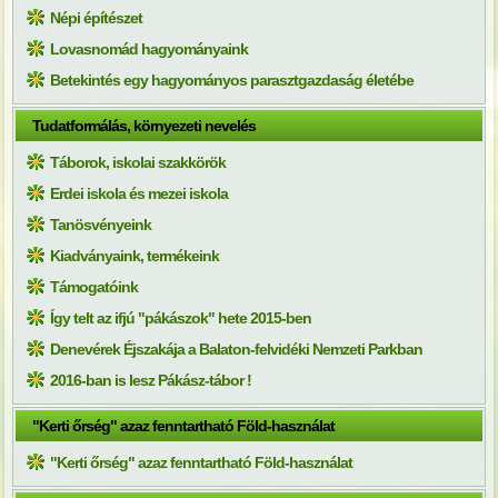
Népi építészet
Lovasnomád hagyományaink
Betekintés egy hagyományos parasztgazdaság életébe
Tudatformálás, környezeti nevelés
Táborok, iskolai szakkörök
Erdei iskola és mezei iskola
Tanösvényeink
Kiadványaink, termékeink
Támogatóink
Így telt az ifjú "pákászok" hete 2015-ben
Denevérek Éjszakája a Balaton-felvidéki Nemzeti Parkban
2016-ban is lesz Pákász-tábor !
"Kerti őrség" azaz fenntartható Föld-használat
"Kerti őrség" azaz fenntartható Föld-használat