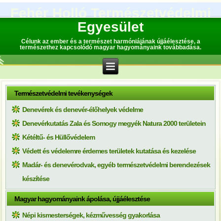
Fehér Holló Természetvédelmi
Egyesület
Célunk az ember és a természet harmóniájának újjáélesztése, a
természethez kapcsolódó magyar hagyományaink továbbadása.
Természetvédelmi tevékenységek
Denevérek és denevér-élőhelyek védelme
Denevérkutatás Zala és Somogy megyék Natura 2000 területein
Kétéltű- és Hüllővédelem
Védett és védelemre érdemes területek kutatása és kezelése
Madár- és denevérodvak, egyéb természetvédelmi berendezések
készítése
Magyar hagyományaink ápolása, újjáélesztése
Népi kismesterségek, kézművesség gyakorlása