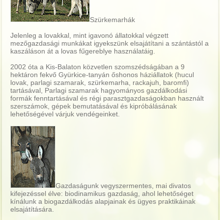
Szürkemarhák
Jelenleg a lovakkal, mint igavonó állatokkal végzett
mezőgazdasági munkákat igyekszünk elsajátítani a szántástól a
kaszáláson át a lovas fűgereblye használatáig.
2002 óta a Kis-Balaton közvetlen szomszédságában a 9
hektáron fekvő Gyürkice-tanyán őshonos háziállatok (hucul
lovak, parlagi szamarak, szürkemarha, rackajuh, baromfi)
tartásával, Parlagi szamarak hagyományos gazdálkodási
formák fenntartásával és régi parasztgazdaságokban használt
szerszámok, gépek bemutatásával és kipróbálásának
lehetőségével várjuk vendégeinket.
Gazdaságunk vegyszermentes, mai divatos
kifejezéssel élve: biodinamikus gazdaság, ahol lehetőséget
kínálunk a biogazdálkodás alapjainak és ügyes praktikáinak
elsajátítására.