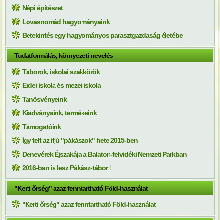
Népi építészet
Lovasnomád hagyományaink
Betekintés egy hagyományos parasztgazdaság életébe
Tudatformálás, környezeti nevelés
Táborok, iskolai szakkörök
Erdei iskola és mezei iskola
Tanösvényeink
Kiadványaink, termékeink
Támogatóink
Így telt az ifjú "pákászok" hete 2015-ben
Denevérek Éjszakája a Balaton-felvidéki Nemzeti Parkban
2016-ban is lesz Pákász-tábor !
"Kerti őrség" azaz fenntartható Föld-használat
"Kerti őrség" azaz fenntartható Föld-használat